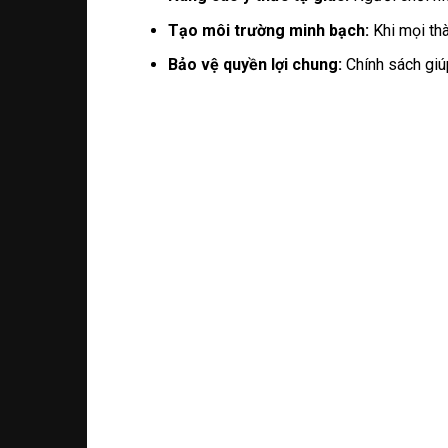
Tạo môi trường minh bạch:
Khi mọi thà
Bảo vệ quyền lợi chung:
Chính sách giúp