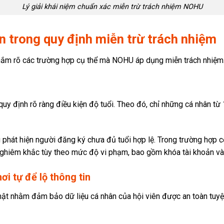
Lý giải khái niệm chuẩn xác miễn trừ trách nhiệm NOHU
 trong quy định miễn trừ trách nhiệm
nắm rõ các trường hợp cụ thể mà NOHU áp dụng miễn trách nhiệm. 
y định rõ ràng điều kiện độ tuổi. Theo đó, chỉ những cá nhân từ 
 phát hiện người đăng ký chưa đủ tuổi hợp lệ. Trong trường hợp c
nghiêm khắc tùy theo mức độ vi phạm, bao gồm khóa tài khoản và t
ơi tự để lộ thông tin
t nhằm đảm bảo dữ liệu cá nhân của hội viên được an toàn tuyệt