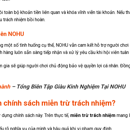
ồi toàn bộ khoản tiền liên quan và khóa vĩnh viễn tài khoản. Nếu 
 trách nhiệm bồi hoàn.
viên NOHU
g một số tình huống cụ thể, NOHU vẫn cam kết hỗ trợ người chơi
 hàng luôn sẵn sàng tiếp nhận và xử lý yêu cầu khi hội viên tuân
m gia sẽ giúp người chơi chủ động bảo vệ quyền lợi cá nhân. Đồng
hành
– Tổng Biên Tập Giàu Kinh Nghiệm Tại NOHU
 chính sách miễn trừ trách nhiệm?
 dựng chính sách này. Trên thực tế,
miễn trừ trách nhiệm
mang lạ
u rõ nghĩa vụ của mình và hậu quả khi vi phạm quy định.