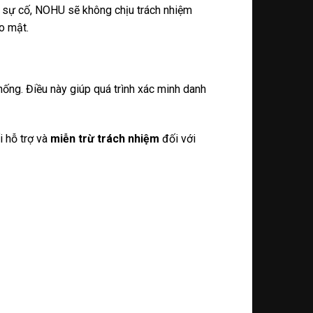
ra sự cố, NOHU sẽ không chịu trách nhiệm
o mật.
hống. Điều này giúp quá trình xác minh danh
 hỗ trợ và
miễn trừ trách nhiệm
đối với