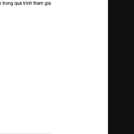
 trong quá trình tham gia.