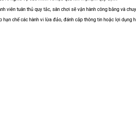
nh viên tuân thủ quy tắc, sân chơi sẽ vận hành công bằng và chu
 hạn chế các hành vi lừa đảo, đánh cắp thông tin hoặc lợi dụng h