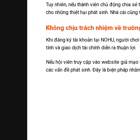
Tuy nhiên, nếu thành viên chủ động chia sẻ
cho những thiệt hại phát sinh. Nhà cái cũn
Không chịu trách nhiệm về trường
Khi đăng ký tài khoản tại NOHU, người chơi 
tính và giao dịch tài chính diễn ra thuận lợi.
Nếu hội viên truy cập vào website giả mạo 
các vấn đề phát sinh. Đây là biện pháp nhằ