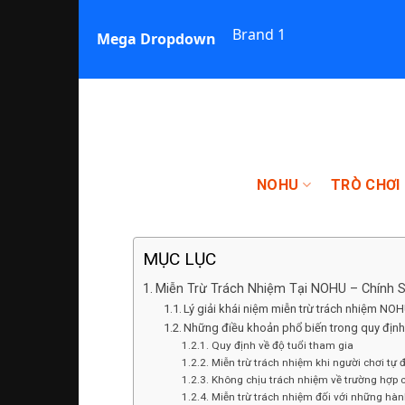
Brand 1
Mega Dropdown
Bỏ
qua
nội
dung
NOHU
TRÒ CHƠI
MỤC LỤC
Miễn Trừ Trách Nhiệm Tại NOHU – Chính 
Lý giải khái niệm miễn trừ trách nhiệm NOH
Những điều khoản phổ biến trong quy định
Quy định về độ tuổi tham gia
Miễn trừ trách nhiệm khi người chơi tự đ
Không chịu trách nhiệm về trường hợp c
Miễn trừ trách nhiệm đối với những hành