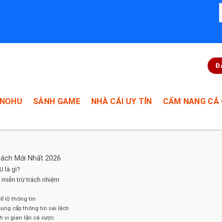
Đ
 NOHU
SẢNH GAME
NHÀ CÁI UY TÍN
CẨM NANG CÁ
Sách Mới Nhất 2026
U là gì?
 miễn trừ trách nhiệm
ể lộ thông tin
ung cấp thông tin sai lệch
 vi gian lận cá cược