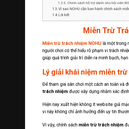
Chính sách hỗ trợ dành cho hội viên N
Vì sao NOHU cần ban hành chính sách miễn
Lời kết
Miễn Trừ Tr
Miễn trừ trách nhiệm
NOHU
là một trong 
người chơi có thể hiểu rõ phạm vi trách nhi
giúp quá trình giải trí diễn ra minh bạch, h
Lý giải khái niệm miễn tr
Để tham gia sân chơi một cách an toàn và đ
trách nhiệm
được xây dựng nhằm xác định 
Hiện nay xuất hiện không ít website giả mạo
vi này không chỉ ảnh hưởng đến uy tín thương
Vì vậy, chính sách
miễn trừ trách nhiệm
đư