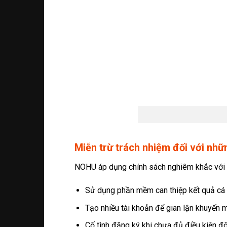
Miễn trừ trách nhiệm đối với nhữ
NOHU áp dụng chính sách nghiêm khắc với c
Sử dụng phần mềm can thiệp kết quả cá 
Tạo nhiều tài khoản để gian lận khuyến m
Cố tình đăng ký khi chưa đủ điều kiện độ