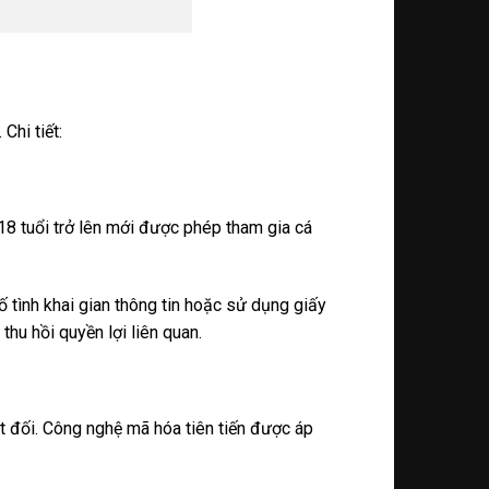
Chi tiết:
18 tuổi trở lên mới được phép tham gia cá
ố tình khai gian thông tin hoặc sử dụng giấy
hu hồi quyền lợi liên quan.
 đối. Công nghệ mã hóa tiên tiến được áp