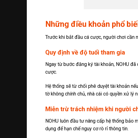
Những điều khoản phổ biến
Trước khi bắt đầu cá cược, người chơi cần 
Quy định về độ tuổi tham gia
Ngay từ bước đăng ký tài khoản, NOHU đã qu
cược.
Hệ thống sẽ từ chối phê duyệt tài khoản nếu
tờ không chính chủ, nhà cái có quyền xử lý 
Miễn trừ trách nhiệm khi người ch
NOHU luôn đầu tư nâng cấp hệ thống bảo mậ
dụng để hạn chế nguy cơ rò rỉ thông tin.