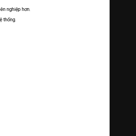
yên nghiệp hơn.
ệ thống.