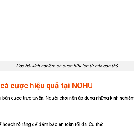
Học hỏi kinh nghiệm cá cược hữu ích từ các cao thủ
 cá cược hiệu quả tại NOHU
i bàn cược trực tuyến. Người chơi nên áp dụng những kinh nghi
ế hoạch rõ ràng để đảm bảo an toàn tối đa. Cụ thể: