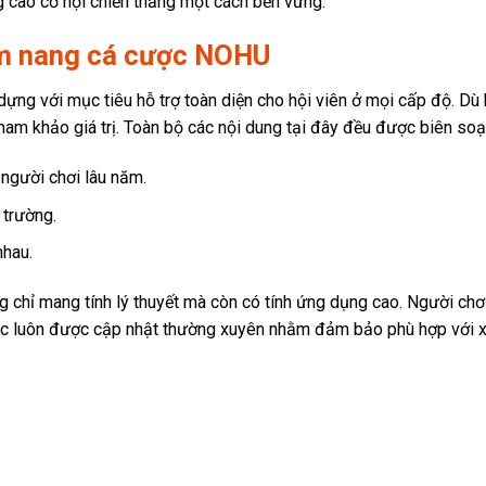
ng cao cơ hội chiến thắng một cách bền vững.
ẩm nang cá cược NOHU
ựng với mục tiêu hỗ trợ toàn diện cho hội viên ở mọi cấp độ. Dù 
tham khảo giá trị. Toàn bộ các nội dung tại đây đều được biên soạ
 người chơi lâu năm.
 trường.
nhau.
g chỉ mang tính lý thuyết mà còn có tính ứng dụng cao. Người chơ
mục luôn được cập nhật thường xuyên nhằm đảm bảo phù hợp với x