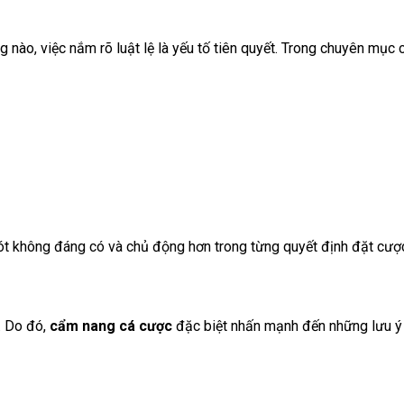
ng nào, việc nắm rõ luật lệ là yếu tố tiên quyết. Trong chuyên m
 sót không đáng có và chủ động hơn trong từng quyết định đặt cượ
t. Do đó,
cẩm nang cá cược
đặc biệt nhấn mạnh đến những lưu ý 