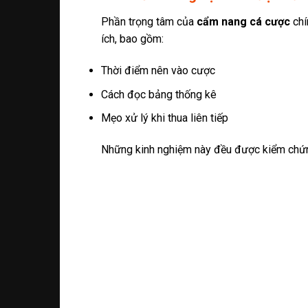
Phần trọng tâm của
cẩm nang cá cược
chí
ích, bao gồm:
Thời điểm nên vào cược
Cách đọc bảng thống kê
Mẹo xử lý khi thua liên tiếp
Những kinh nghiệm này đều được kiểm chứng 