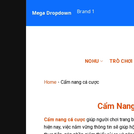
Brand 1
Mega Dropdown
Bỏ
qua
nội
dung
NOHU
TRÒ CHƠI
Home
-
Cẩm nang cá cược
Cẩm Nang
Cẩm nang cá cược
giúp người chơi trang bị
hiện nay, việc nắm vững thông tin sẽ giúp 