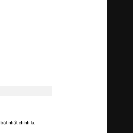
bật nhất chính là: