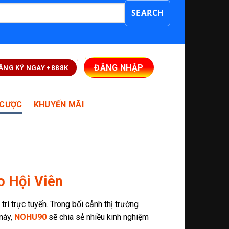
SEARCH
ĐĂNG NHẬP
ĂNG KÝ NGAY +888K
 CƯỢC
KHUYẾN MÃI
 Hội Viên
trí trực tuyến. Trong bối cảnh thị trường
này,
NOHU90
sẽ chia sẻ nhiều kinh nghiệm