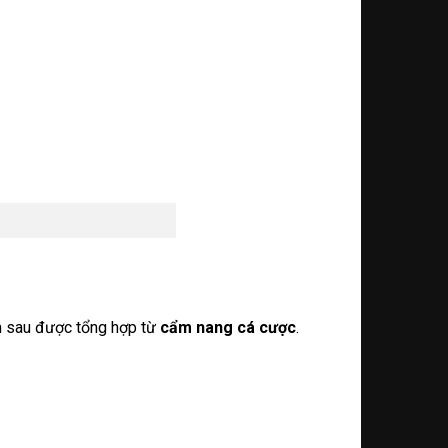
ệm sau được tổng hợp từ
cẩm nang cá cược
.