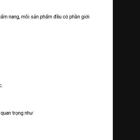
ục cẩm nang, mỗi sản phẩm đều có phần giới
c.
quan trọng như: