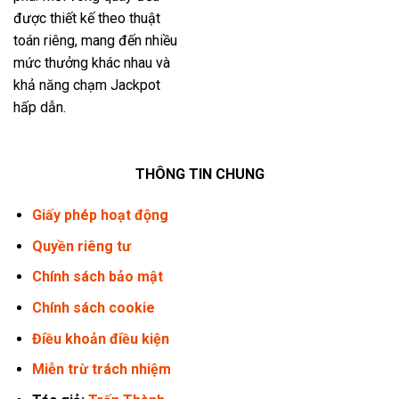
được thiết kế theo thuật
toán riêng, mang đến nhiều
mức thưởng khác nhau và
khả năng chạm Jackpot
hấp dẫn.
THÔNG TIN CHUNG
Giấy phép hoạt động
Quyền riêng tư
Chính sách bảo mật
Chính sách cookie
Điều khoản điều kiện
Miễn trừ trách nhiệm