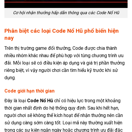
Cơ hội nhận thưởng hấp dẫn thông qua các Code Nổ Hũ
Phân biệt các loại Code Nổ Hũ phổ biến hiện
nay
Trên thị trường game đổi thưởng, Code được chia thành
nhiều nhóm khác nhau để phù hợp với từng chương trình ưu
đãi. Mỗi loại sẽ có điều kiện áp dụng và giá trị phần thưởng
riêng biệt, vì vậy người chơi cần tìm hiểu kỹ trước khi sử
dụng.
Code giới hạn thời gian
Đây là loại
Code Nổ Hũ
chỉ có hiệu lực trong một khoảng
thời gian nhất định do hệ thống quy định. Sau khi hết hạn,
người chơi sẽ không thể kích hoạt để nhận thưởng nên cần
sử dụng càng sớm càng tốt. Loại mã này thường xuất hiện
trong các sự kiện ngắn ngày hoặc chương trình ưu đãi đặc