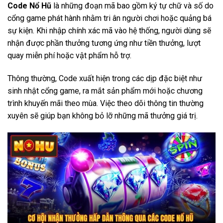
Code Nổ Hũ
là những đoạn mã bao gồm ký tự chữ và số do
cổng game phát hành nhằm tri ân người chơi hoặc quảng bá
sự kiện. Khi nhập chính xác mã vào hệ thống, người dùng sẽ
nhận được phần thưởng tương ứng như tiền thưởng, lượt
quay miễn phí hoặc vật phẩm hỗ trợ.
Thông thường, Code xuất hiện trong các dịp đặc biệt như
sinh nhật cổng game, ra mắt sản phẩm mới hoặc chương
trình khuyến mãi theo mùa. Việc theo dõi thông tin thường
xuyên sẽ giúp bạn không bỏ lỡ những mã thưởng giá trị.