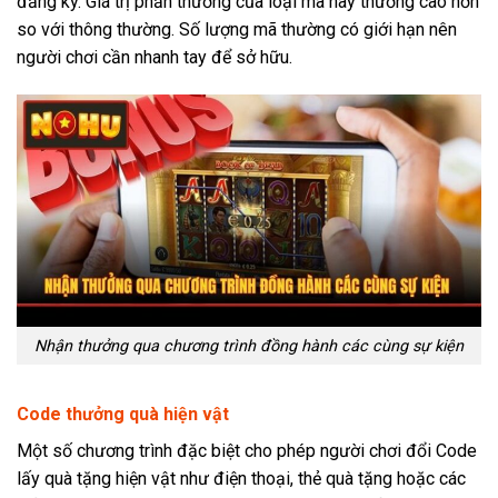
đăng ký. Giá trị phần thưởng của loại mã này thường cao hơn
so với thông thường. Số lượng mã thường có giới hạn nên
người chơi cần nhanh tay để sở hữu.
Nhận thưởng qua chương trình đồng hành các cùng sự kiện
Code thưởng quà hiện vật
Một số chương trình đặc biệt cho phép người chơi đổi Code
lấy quà tặng hiện vật như điện thoại, thẻ quà tặng hoặc các