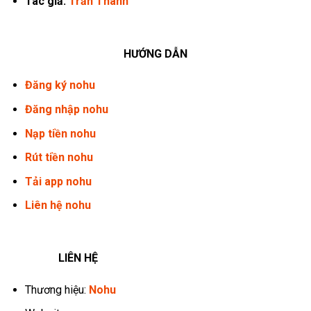
Tác giả:
Trấn Thành
HƯỚNG DẪN
Đăng ký nohu
Đăng nhập nohu
Nạp tiền nohu
Rút tiền nohu
Tải app nohu
Liên hệ nohu
LIÊN HỆ
Thương hiệu:
Nohu