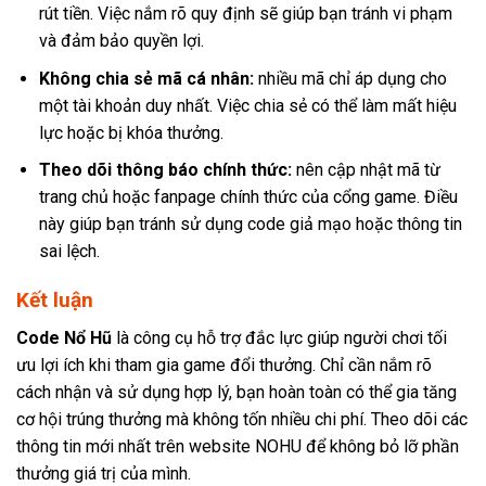
rút tiền. Việc nắm rõ quy định sẽ giúp bạn tránh vi phạm
và đảm bảo quyền lợi.
Không chia sẻ mã cá nhân:
nhiều mã chỉ áp dụng cho
một tài khoản duy nhất. Việc chia sẻ có thể làm mất hiệu
lực hoặc bị khóa thưởng.
Theo dõi thông báo chính thức:
nên cập nhật mã từ
trang chủ hoặc fanpage chính thức của cổng game. Điều
này giúp bạn tránh sử dụng code giả mạo hoặc thông tin
sai lệch.
Kết luận
Code Nổ Hũ
là công cụ hỗ trợ đắc lực giúp người chơi tối
ưu lợi ích khi tham gia game đổi thưởng. Chỉ cần nắm rõ
cách nhận và sử dụng hợp lý, bạn hoàn toàn có thể gia tăng
cơ hội trúng thưởng mà không tốn nhiều chi phí. Theo dõi các
thông tin mới nhất trên website NOHU để không bỏ lỡ phần
thưởng giá trị của mình.