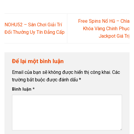
Free Spins Nổ Hũ – Chìa
NOHU52 – Sân Chơi Giải Trí
Khóa Vàng Chinh Phục
Đổi Thưởng Uy Tín Đẳng Cấp
Jackpot Giá Trị
Để lại một bình luận
Email của bạn sẽ không được hiển thị công khai.
Các
trường bắt buộc được đánh dấu
*
Bình luận
*