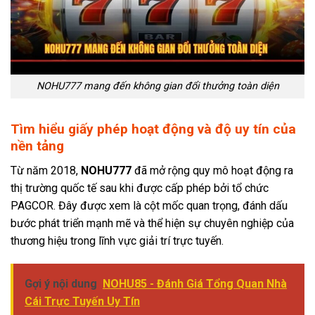
NOHU777 mang đến không gian đổi thưởng toàn diện
Tìm hiểu giấy phép hoạt động và độ uy tín của
nền tảng
Từ năm 2018,
NOHU777
đã mở rộng quy mô hoạt động ra
thị trường quốc tế sau khi được cấp phép bởi tổ chức
PAGCOR. Đây được xem là cột mốc quan trọng, đánh dấu
bước phát triển mạnh mẽ và thể hiện sự chuyên nghiệp của
thương hiệu trong lĩnh vực giải trí trực tuyến.
Gợi ý nội dung
NOHU85 - Đánh Giá Tổng Quan Nhà
Cái Trực Tuyến Uy Tín