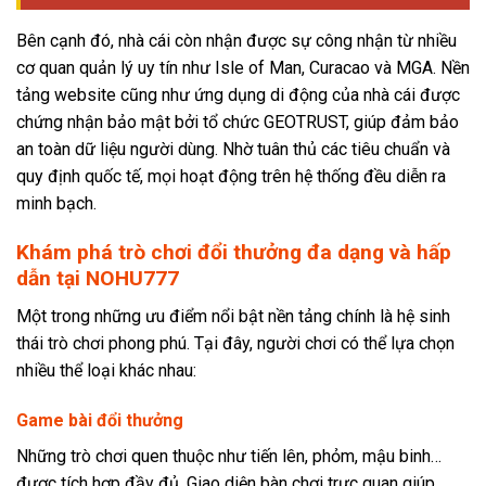
Bên cạnh đó, nhà cái còn nhận được sự công nhận từ nhiều
cơ quan quản lý uy tín như Isle of Man, Curacao và MGA. Nền
tảng website cũng như ứng dụng di động của nhà cái được
chứng nhận bảo mật bởi tổ chức GEOTRUST, giúp đảm bảo
an toàn dữ liệu người dùng. Nhờ tuân thủ các tiêu chuẩn và
quy định quốc tế, mọi hoạt động trên hệ thống đều diễn ra
minh bạch.
Khám phá trò chơi đổi thưởng đa dạng và hấp
dẫn tại NOHU777
Một trong những ưu điểm nổi bật nền tảng chính là hệ sinh
thái trò chơi phong phú. Tại đây, người chơi có thể lựa chọn
nhiều thể loại khác nhau:
Game bài đổi thưởng
Những trò chơi quen thuộc như tiến lên, phỏm, mậu binh…
được tích hợp đầy đủ. Giao diện bàn chơi trực quan giúp