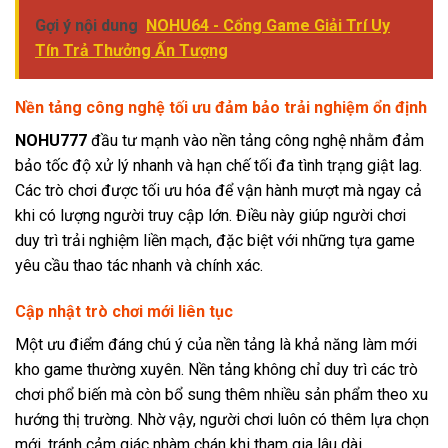
Gợi ý nội dung
NOHU64 - Cổng Game Giải Trí Uy
Tín Trả Thưởng Ấn Tượng
Nền tảng công nghệ tối ưu đảm bảo trải nghiệm ổn định
NOHU777
đầu tư mạnh vào nền tảng công nghệ nhằm đảm
bảo tốc độ xử lý nhanh và hạn chế tối đa tình trạng giật lag.
Các trò chơi được tối ưu hóa để vận hành mượt mà ngay cả
khi có lượng người truy cập lớn. Điều này giúp người chơi
duy trì trải nghiệm liền mạch, đặc biệt với những tựa game
yêu cầu thao tác nhanh và chính xác.
Cập nhật trò chơi mới liên tục
Một ưu điểm đáng chú ý của nền tảng là khả năng làm mới
kho game thường xuyên. Nền tảng không chỉ duy trì các trò
chơi phổ biến mà còn bổ sung thêm nhiều sản phẩm theo xu
hướng thị trường. Nhờ vậy, người chơi luôn có thêm lựa chọn
mới, tránh cảm giác nhàm chán khi tham gia lâu dài.