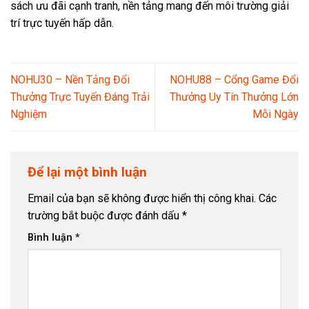
sách ưu đãi cạnh tranh, nền tảng mang đến môi trường giải
trí trực tuyến hấp dẫn.
NOHU30 – Nền Tảng Đổi
NOHU88 – Cổng Game Đổi
Thưởng Trực Tuyến Đáng Trải
Thưởng Uy Tín Thưởng Lớn
Nghiệm
Mỗi Ngày
Để lại một bình luận
Email của bạn sẽ không được hiển thị công khai.
Các
trường bắt buộc được đánh dấu
*
Bình luận
*