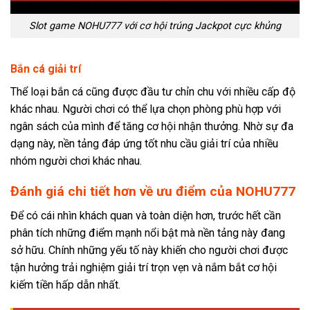
Slot game NOHU777 với cơ hội trúng Jackpot cực khủng
Bắn cá giải trí
Thể loại bắn cá cũng được đầu tư chỉn chu với nhiều cấp độ
khác nhau. Người chơi có thể lựa chọn phòng phù hợp với
ngân sách của mình để tăng cơ hội nhận thưởng. Nhờ sự đa
dạng này, nền tảng đáp ứng tốt nhu cầu giải trí của nhiều
nhóm người chơi khác nhau.
Đánh giá chi tiết hơn về ưu điểm của NOHU777
Để có cái nhìn khách quan và toàn diện hơn, trước hết cần
phân tích những điểm mạnh nổi bật mà nền tảng này đang
sở hữu. Chính những yếu tố này khiến cho người chơi được
tận hưởng trải nghiệm giải trí trọn vẹn và nắm bắt cơ hội
kiếm tiền hấp dẫn nhất.