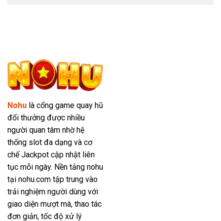
Nohu
là cổng game quay hũ
đổi thưởng được nhiều
người quan tâm nhờ hệ
thống slot đa dạng và cơ
chế Jackpot cập nhật liên
tục mỗi ngày. Nền tảng nohu
tại nohu.com tập trung vào
trải nghiệm người dùng với
giao diện mượt mà, thao tác
đơn giản, tốc độ xử lý