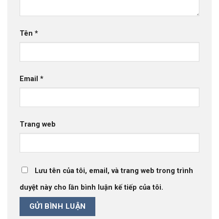
Tên
*
Email
*
Trang web
Lưu tên của tôi, email, và trang web trong trình
duyệt này cho lần bình luận kế tiếp của tôi.